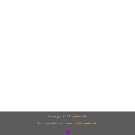
Copyright 2023
qr-karte.de
für mehr informationen
info@qr-karte.de